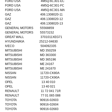
FORD USA 4M5Q-6C301-EC
FORD USA 4M5Q-6C301-FC
FORD USA 4M5Q-6C301-MA
GAZ 406.1308020-11
GAZ 406.1308020-12
GAZ 406.1308020-13
GENERAL MOTORS 55568859
GENERAL MOTORS 55573152
GREAT WALL 3701011XEG71
HYUNDAI/KIA 25212-04630
IVECO 504092335
MITSUBISHI MD 350259
MITSUBISHI MD 363300
MITSUBISHI MD 365196
MITSUBISHI ME 24167
MITSUBISHI ME 241670
NISSAN 11720-CK80A
NISSAN 11720-CK90A
OPEL 13 40 010
OPEL 13 40 021
RENAULT 11 72 041 71R
RENAULT 77 01 065 088
TOYOTA 90916-02603
TOYOTA 90916-02604
TOYOTA 90916-02683