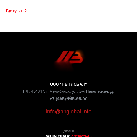
Где купить?
ООО "НБ ГЛОБАЛ"
РФ, 454047, г. Челябинск, ул. 2-я Павелецкая, д.
22
+7 (495) 145-95-00
info@nbglobal.info
дизайн