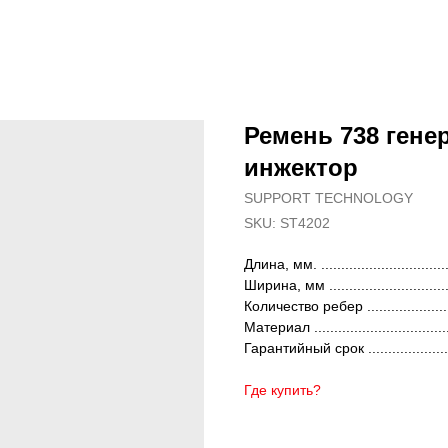
Ремень 738 гене
инжектор
SUPPORT TECHNOLOGY
SKU:
ST4202
Длина, мм. ..............................
Ширина, мм ..........................
Количество ребер .................
Материал ..............................
Гарантийный срок .................
Где купить?