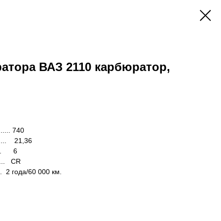
ратора ВАЗ 2110 карбюратор,
....... 740
....... 21,36
.... 6
...... CR
.... 2 года/60 000 км.